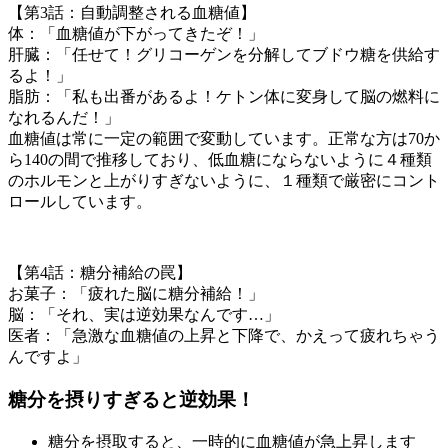
【第3話：自動調整される血糖値】
体：「血糖値が下がってきたぞ！」
肝臓：「任せて！グリコーゲンを分解してブドウ糖を供給す
るよ！」
脂肪：「私も出番があるよ！ケトン体に変身して脳の燃料に
なれるんだ！」
血糖値は常に一定の範囲で変動しています。正常な方は70か
ら140の間で推移しており、低血糖にならないように４種類
のホルモンと上がりすぎないように、１種類で厳密にコント
ロールしています。
【第4話：糖分補給の罠】
お菓子：「疲れた脳に糖分補給！」
脳：「それ、実は逆効果なんです…」
医者：「急激な血糖値の上昇と下降で、かえって疲れちゃう
んですよ」
糖分を摂りすぎると逆効果！
糖分を摂取すると、一時的に血糖値が急上昇します