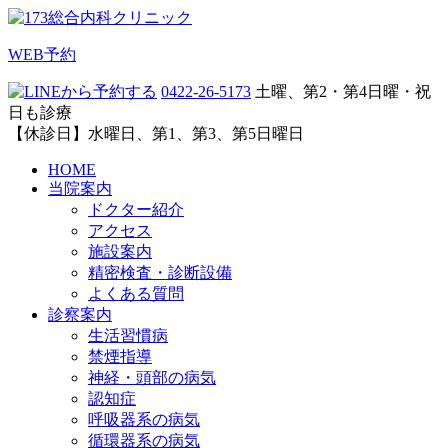
WEB予約
0422-26-5173
土曜、第2・第4日曜・祝
日も診療
【休診日】水曜日、第1、第3、第5日曜日
HOME
当院案内
ドクター紹介
アクセス
施設案内
精密検査・診断設備
よくある質問
診察案内
生活習慣病
禁煙指導
神経・頭部の病気
認知症
呼吸器系の病気
循環器系の病気