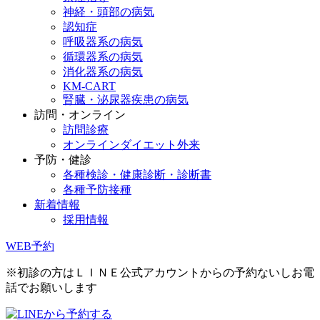
神経・頭部の病気
認知症
呼吸器系の病気
循環器系の病気
消化器系の病気
KM-CART
腎臓・泌尿器疾患の病気
訪問・オンライン
訪問診療
オンラインダイエット外来
予防・健診
各種検診・健康診断・診断書
各種予防接種
新着情報
採用情報
WEB予約
※初診の方はＬＩＮＥ公式アカウントからの予約ないしお電
話でお願いします