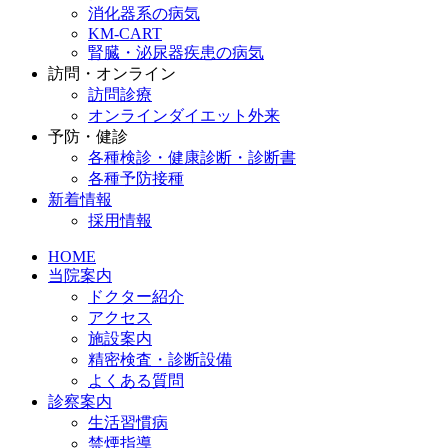
消化器系の病気
KM-CART
腎臓・泌尿器疾患の病気
訪問・オンライン
訪問診療
オンラインダイエット外来
予防・健診
各種検診・健康診断・診断書
各種予防接種
新着情報
採用情報
HOME
当院案内
ドクター紹介
アクセス
施設案内
精密検査・診断設備
よくある質問
診察案内
生活習慣病
禁煙指導