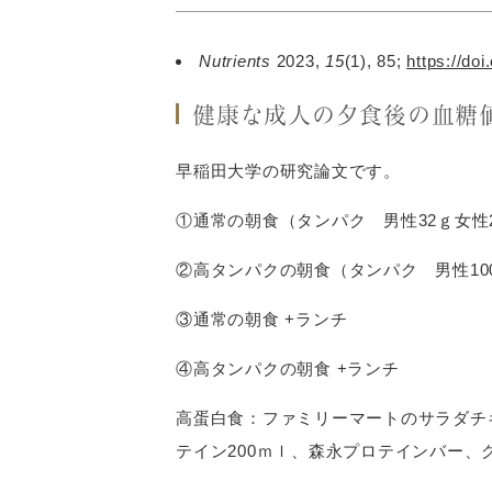
Nutrients
2023
,
15
(1), 85;
https://do
健康な成人の夕食後の血糖
早稲田大学の研究論文です。
①通常の朝食（タンパク 男性32ｇ女性2
②高タンパクの朝食（タンパク 男性100
③通常の朝食 +ランチ
④高タンパクの朝食 +ランチ
高蛋白食：ファミリーマートのサラダチ
テイン200ｍｌ、森永プロテインバー、