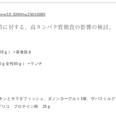
i.org/10.3390/nu15010085
値に対する、高タンパク質朝食の影響の検討。
6ｇ） +昼食抜き
ｇ女性80ｇ） +ランチ
キンとサラダフィッシュ、ダノンヨーグルト1個、ザバスミルク
グリコ プロテイン粉 25ｇ